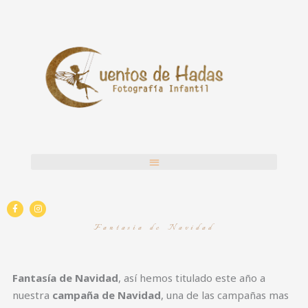
Ir
al
contenido
F
I
a
n
c
s
Fantasía de Navidad
e
t
b
a
o
g
o
r
k
a
-
m
Fantasía de Navidad
, así hemos titulado este año a
f
nuestra
campaña de Navidad
, una de las campañas mas